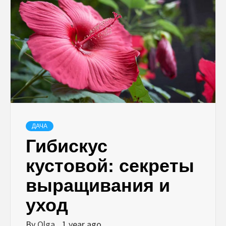
ДАЧА
Гибискус
кустовой: секреты
выращивания и
уход
By
Olga
1 year ago