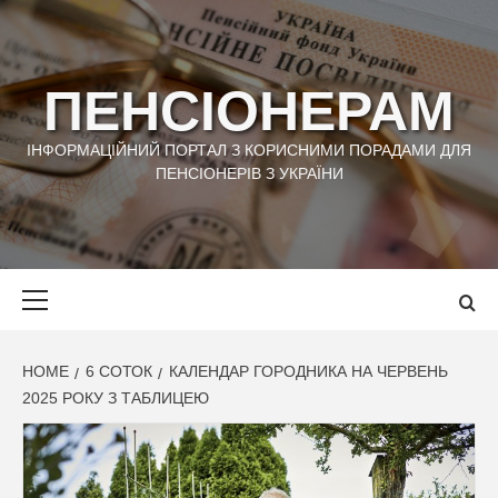
Skip
to
content
ПЕНСІОНЕРАМ
ІНФОРМАЦІЙНИЙ ПОРТАЛ З КОРИСНИМИ ПОРАДАМИ ДЛЯ
ПЕНСІОНЕРІВ З УКРАЇНИ
Primary
Menu
HOME
6 СОТОК
КАЛЕНДАР ГОРОДНИКА НА ЧЕРВЕНЬ
2025 РОКУ З ТАБЛИЦЕЮ