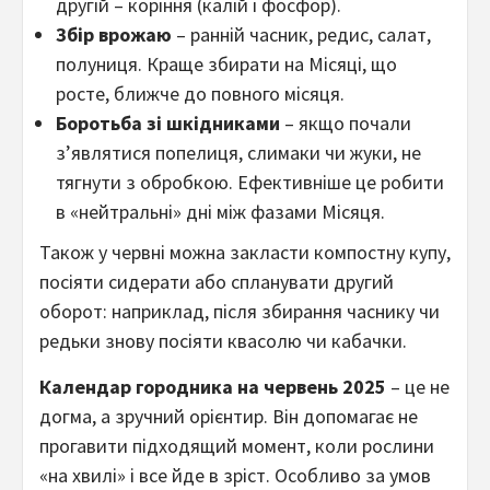
другій – коріння (калій і фосфор).
Збір врожаю
– ранній часник, редис, салат,
полуниця. Краще збирати на Місяці, що
росте, ближче до повного місяця.
Боротьба зі шкідниками
– якщо почали
з’являтися попелиця, слимаки чи жуки, не
тягнути з обробкою. Ефективніше це робити
в «нейтральні» дні між фазами Місяця.
Також у червні можна закласти компостну купу,
посіяти сидерати або спланувати другий
оборот: наприклад, після збирання часнику чи
редьки знову посіяти квасолю чи кабачки.
Календар городника на червень 2025
– це не
догма, а зручний орієнтир. Він допомагає не
прогавити підходящий момент, коли рослини
«на хвилі» і все йде в зріст. Особливо за умов