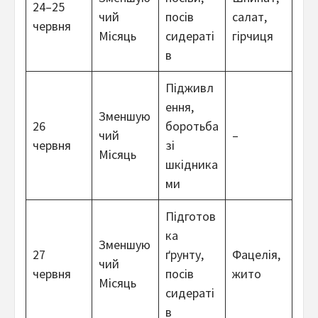
24–25
чий
посів
салат,
червня
Місяць
сидераті
гірчиця
в
Підживл
ення,
Зменшую
26
боротьба
чий
–
червня
зі
Місяць
шкідника
ми
Підготов
ка
Зменшую
27
ґрунту,
Фацелія,
чий
червня
посів
жито
Місяць
сидераті
в