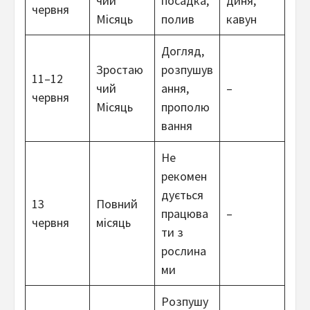
чий
посадка,
диня,
червня
Місяць
полив
кавун
Догляд,
Зростаю
розпушув
11–12
чий
ання,
–
червня
Місяць
прополю
вання
Не
рекомен
дується
13
Повний
працюва
–
червня
місяць
ти з
рослина
ми
Розпушу