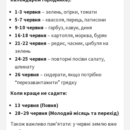
1-3 червня
– зелень, огірки, томати
5-7 червня
– квасоля, перець, патисони
9-10 червня
– гарбуз, кавун, диня
16-18 червня
– картопля, морква, буряк
21-22 червня
– редис, часник, цибуля на
зелень
24-25 червня
– повторні посіви салату,
шпинату
26 червня
– сидерати, якщо потрібно
“перезавантажити” грядку
Коли краще не садити:
13 червня (Повня)
28–29 червня (Молодий місяць та перехід)
Також важливо пам’ятати: у червні землю вже