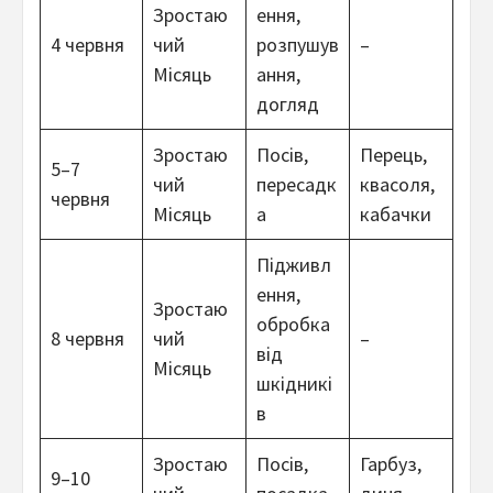
Зростаю
ення,
4 червня
чий
розпушув
–
Місяць
ання,
догляд
Зростаю
Посів,
Перець,
5–7
чий
пересадк
квасоля,
червня
Місяць
а
кабачки
Підживл
ення,
Зростаю
обробка
8 червня
чий
–
від
Місяць
шкідникі
в
Зростаю
Посів,
Гарбуз,
9–10