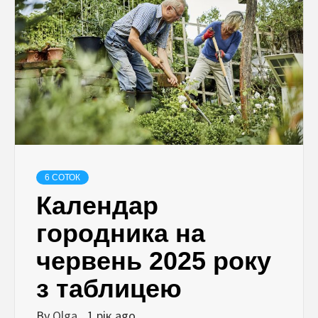
6 СОТОК
Календар
городника на
червень 2025 року
з таблицею
By
Olga
1 рік ago