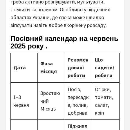
треба активно розпушувати, мульчувати,
стежити за поливом. Особливо у південних
областях України, де спека може швидко
зіпсувати навіть добре вкорінену розсаду.
Посівний календар на червень
2025 року
.
Рекомен
Що
Фаза
Дата
довані
садити/
місяця
роботи
робити
Посів,
Огірки,
Зростаю
1–3
пересадк
томати,
чий
червня
а, полив,
салат,
Місяць
добрива
кріп
Підживл