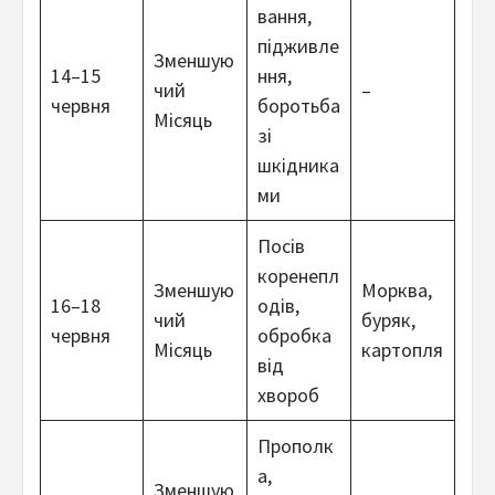
вання,
підживле
Зменшую
14–15
ння,
чий
–
червня
боротьба
Місяць
зі
шкідника
ми
Посів
коренепл
Зменшую
Морква,
16–18
одів,
чий
буряк,
червня
обробка
Місяць
картопля
від
хвороб
Прополк
а,
Зменшую