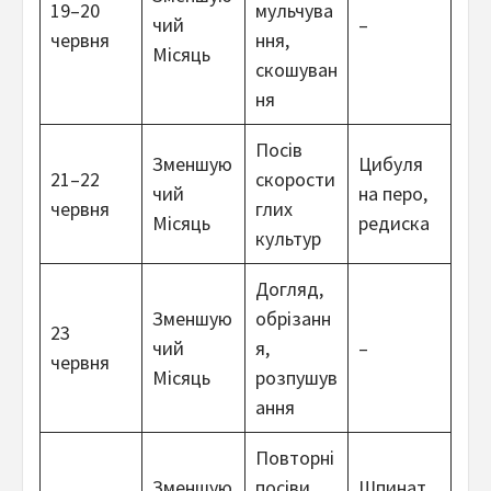
19–20
мульчува
чий
–
червня
ння,
Місяць
скошуван
ня
Посів
Зменшую
Цибуля
21–22
скорости
чий
на перо,
червня
глих
Місяць
редиска
культур
Догляд,
Зменшую
обрізанн
23
чий
я,
–
червня
Місяць
розпушув
ання
Повторні
Зменшую
посіви,
Шпинат,