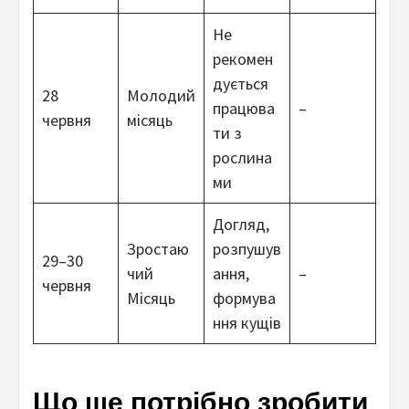
Не
рекомен
дується
28
Молодий
працюва
–
червня
місяць
ти з
рослина
ми
Догляд,
Зростаю
розпушув
29–30
чий
ання,
–
червня
Місяць
формува
ння кущів
Що ще потрібно зробити