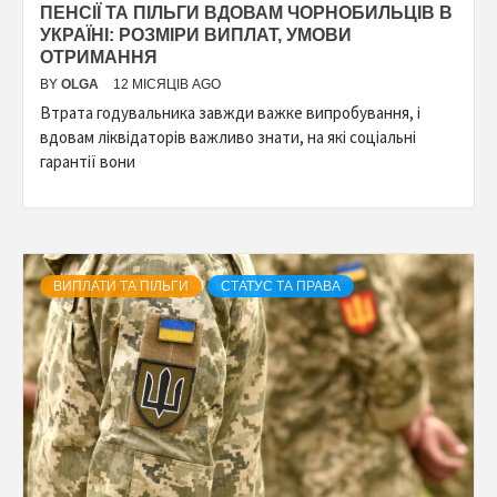
ПЕНСІЇ ТА ПІЛЬГИ ВДОВАМ ЧОРНОБИЛЬЦІВ В
УКРАЇНІ: РОЗМІРИ ВИПЛАТ, УМОВИ
ОТРИМАННЯ
BY
OLGA
12 МІСЯЦІВ AGO
Втрата годувальника завжди важке випробування, і
вдовам ліквідаторів важливо знати, на які соціальні
гарантії вони
ВИПЛАТИ ТА ПІЛЬГИ
СТАТУС ТА ПРАВА