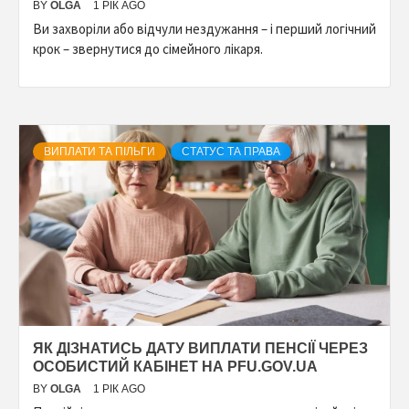
BY
OLGA
1 РІК AGO
Ви захворіли або відчули нездужання – і перший логічний
крок – звернутися до сімейного лікаря.
ВИПЛАТИ ТА ПІЛЬГИ
СТАТУС ТА ПРАВА
ЯК ДІЗНАТИСЬ ДАТУ ВИПЛАТИ ПЕНСІЇ ЧЕРЕЗ
ОСОБИСТИЙ КАБІНЕТ НА PFU.GOV.UA
BY
OLGA
1 РІК AGO