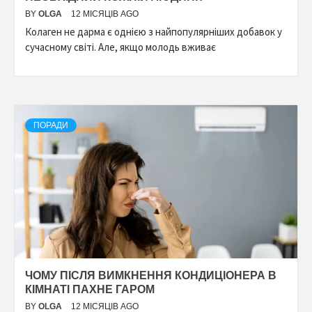
BY
OLGA
12 МІСЯЦІВ AGO
Колаген не дарма є однією з найпопулярніших добавок у
сучасному світі. Але, якщо молодь вживає
ПОРАДИ
ЧОМУ ПІСЛЯ ВИМКНЕННЯ КОНДИЦІОНЕРА В
КІМНАТІ ПАХНЕ ГАРОМ
BY
OLGA
12 МІСЯЦІВ AGO