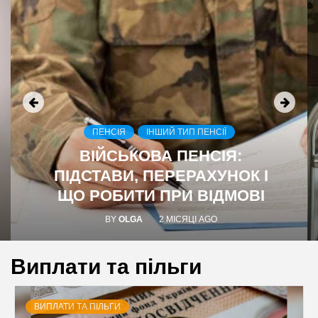
ПЕНСІЯ
ІНШИЙ ТИП ПЕНСІЇ
ВІЙСЬКОВА ПЕНСІЯ:
ПІДСТАВИ, ПЕРЕРАХУНОК І
ЩО РОБИТИ ПРИ ВІДМОВІ
BY
OLGA
2 МІСЯЦІ AGO
Виплати та пільги
ВИПЛАТИ ТА ПІЛЬГИ