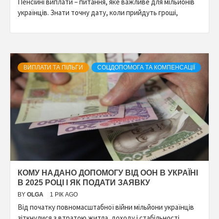
Пенсійні виплати – питання, яке важливе для мільйонів
українців. Знати точну дату, коли прийдуть гроші,
ВИПЛАТИ ТА ПІЛЬГИ
СОЦДОПОМОГА ТА КОМПЕНСАЦІЇ
КОМУ НАДАНО ДОПОМОГУ ВІД ООН В УКРАЇНІ
В 2025 РОЦІ І ЯК ПОДАТИ ЗАЯВКУ
BY
OLGA
1 РІК AGO
Від початку повномасштабної війни мільйони українців
зіткнулися з втратою житла, доходу і стабільності.