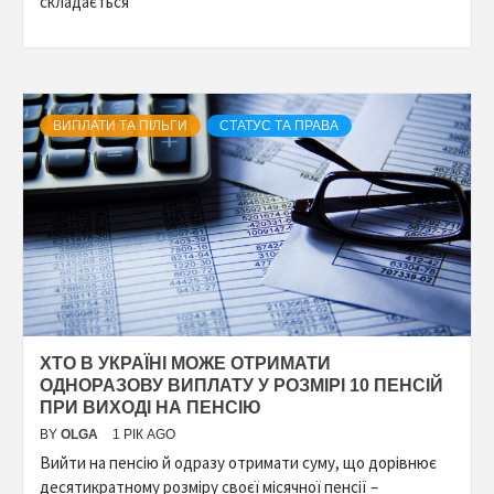
складається
ВИПЛАТИ ТА ПІЛЬГИ
СТАТУС ТА ПРАВА
ХТО В УКРАЇНІ МОЖЕ ОТРИМАТИ
ОДНОРАЗОВУ ВИПЛАТУ У РОЗМІРІ 10 ПЕНСІЙ
ПРИ ВИХОДІ НА ПЕНСІЮ
BY
OLGA
1 РІК AGO
Вийти на пенсію й одразу отримати суму, що дорівнює
десятикратному розміру своєї місячної пенсії –