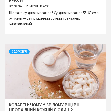
КРАСИ
BY
OLGA
12 МІСЯЦІВ AGO
Що таке су-джок масажер? Су-джок масажер 55-60 см з
ручками — це пружинний ручний тренажер,
виготовлений
ЗДОРОВ'Я
КОЛАГЕН: ЧОМУ У ЗРІЛОМУ ВІЦІ ВІН
НЕОБХІДНИЙ КОЖНІЙ ЛЮДИНІ?