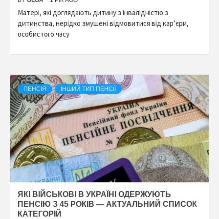
BY
OLGA
1 РІК AGO
Матері, які доглядають дитину з інвалідністю з
дитинства, нерідко змушені відмовитися від кар’єри,
особистого часу
ПЕНСІЯ
ІНШИЙ ТИП ПЕНСІЇ
ЯКІ ВІЙСЬКОВІ В УКРАЇНІ ОДЕРЖУЮТЬ
ПЕНСІЮ З 45 РОКІВ — АКТУАЛЬНИЙ СПИСОК
КАТЕГОРІЙ