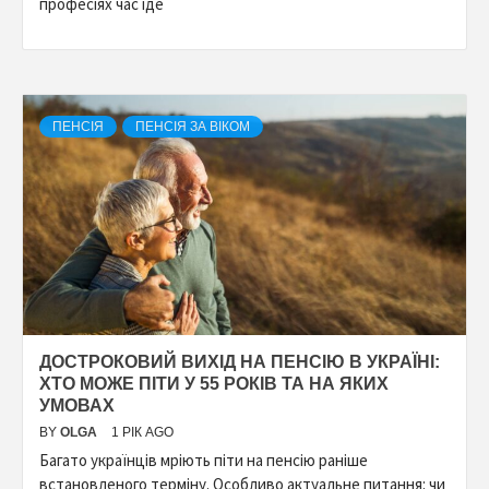
професіях час іде
ПЕНСІЯ
ПЕНСІЯ ЗА ВІКОМ
ДОСТРОКОВИЙ ВИХІД НА ПЕНСІЮ В УКРАЇНІ:
ХТО МОЖЕ ПІТИ У 55 РОКІВ ТА НА ЯКИХ
УМОВАХ
BY
OLGA
1 РІК AGO
Багато українців мріють піти на пенсію раніше
встановленого терміну. Особливо актуальне питання: чи