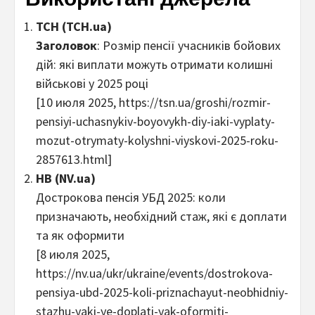
ТСН (ТСН.ua)
Заголовок
: Розмір пенсії учасників бойових
дій: які виплати можуть отримати колишні
військові у 2025 році
[10 июля 2025, https://tsn.ua/groshi/rozmir-
pensiyi-uchasnykiv-boyovykh-diy-iaki-vyplaty-
mozut-otrymaty-kolyshni-viyskovi-2025-roku-
2857613.html]
НВ (NV.ua)
Дострокова пенсія УБД 2025: коли
призначають, необхідний стаж, які є доплати
та як оформити
[8 июля 2025,
https://nv.ua/ukr/ukraine/events/dostrokova-
pensiya-ubd-2025-koli-priznachayut-neobhidniy-
stazhu-yaki-ye-doplati-yak-oformiti-