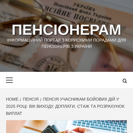
Skip
to
content
ПЕНСІОНЕРАМ
ІНФОРМАЦІЙНИЙ ПОРТАЛ З КОРИСНИМИ ПОРАДАМИ ДЛЯ
ПЕНСІОНЕРІВ З УКРАЇНИ
Primary
Menu
HOME
ПЕНСІЯ
ПЕНСІЯ УЧАСНИКАМ БОЙОВИХ ДІЙ У
2025 РОЦІ: ВІК ВИХОДУ, ДОПЛАТИ, СТАЖ ТА РОЗРАХУНОК
ВИПЛАТ