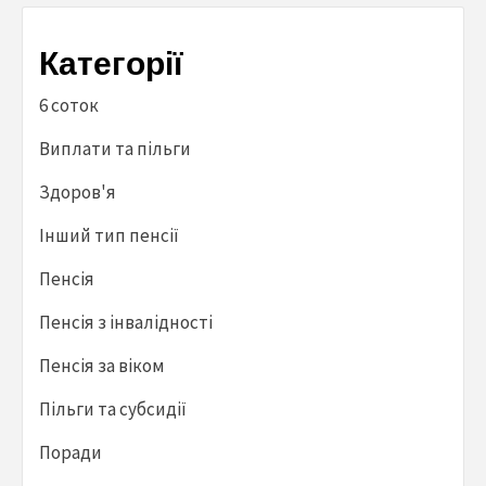
Категорії
6 соток
Виплати та пільги
Здоров'я
Інший тип пенсії
Пенсія
Пенсія з інвалідності
Пенсія за віком
Пільги та субсидії
Поради