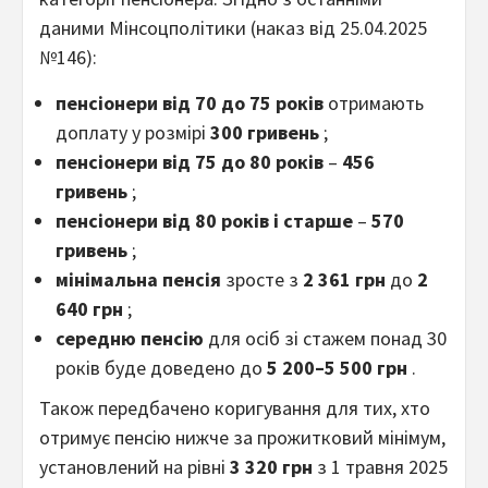
даними Мінсоцполітики (наказ від 25.04.2025
№146):
пенсіонери від 70 до 75 років
отримають
доплату у розмірі
300 гривень
;
пенсіонери від 75 до 80 років
–
456
гривень
;
пенсіонери від 80 років і старше
–
570
гривень
;
мінімальна пенсія
зросте з
2 361 грн
до
2
640 грн
;
середню пенсію
для осіб зі стажем понад 30
років буде доведено до
5 200–5 500 грн
.
Також передбачено коригування для тих, хто
отримує пенсію нижче за прожитковий мінімум,
установлений на рівні
3 320 грн
з 1 травня 2025