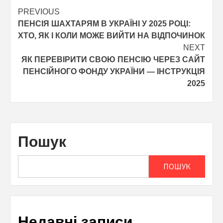
Post
PREVIOUS
ПЕНСІЯ ШАХТАРЯМ В УКРАЇНІ У 2025 РОЦІ:
navigation
ХТО, ЯК І КОЛИ МОЖЕ ВИЙТИ НА ВІДПОЧИНОК
NEXT
ЯК ПЕРЕВІРИТИ СВОЮ ПЕНСІЮ ЧЕРЕЗ САЙТ
ПЕНСІЙНОГО ФОНДУ УКРАЇНИ — ІНСТРУКЦІЯ
2025
Пошук
ПОШУК
Недавні записи