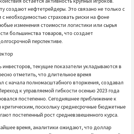
койствия остается активность крупных игроков.
у создают нефтетрейдеры. Это связано не только с
и с необходимостью страховать риски на фоне
Любые изменения стоимости логистики или сырья
сти большинства товаров, что создает
олгосрочной перспективе.
ектор
ь инвесторов, текущие показатели укладываются в
есно отметить, что длительное время
ал с начала полномасштабного вторжения, создавал
ереход к управляемой гибкости осенью 2023 года
ровался постепенно. Сегодняшнее приближение к
ся критическим, поскольку среднесрочные бюджетные
гают постепенный рост средневзвешенного курса.
жайшее время, аналитики ожидают, что доллар