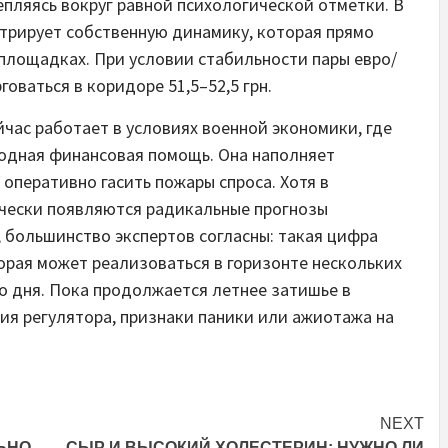
репляясь вокруг равной психологической отметки. В
трирует собственную динамику, которая прямо
площадках. При условии стабильности пары евро/
говаться в коридоре 51,5–52,5 грн.
час работает в условиях военной экономики, где
одная финансовая помощь. Она наполняет
оперативно гасить пожары спроса. Хотя в
чески появляются радикальные прогнозы
, большинство экспертов согласны: такая цифра
орая может реализоваться в горизонте нескольких
го дня. Пока продолжается летнее затишье в
ия регулятора, признаки паники или ажиотажа на
NEXT
ЬНО
СЫР И ВЫСОКИЙ ХОЛЕСТЕРИН: НУЖНО ЛИ