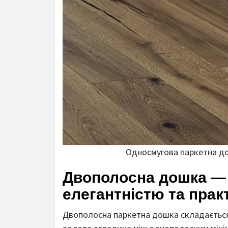
Односмугова паркетна до
Двополосна дошка — 
елегантністю та прак
Двополосна паркетна дошка складається