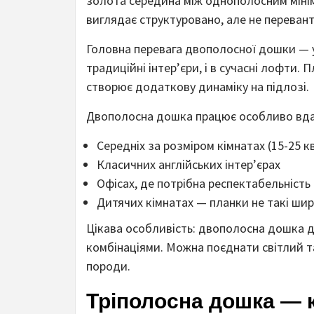
золота середина між однополосним міні
виглядає структуровано, але не переван
Головна перевага двополосної дошки — ун
традиційні інтер’єри, і в сучасні лофти.
створює додаткову динаміку на підлозі.
Двополосна дошка працює особливо вда
Середніх за розміром кімнатах (15-25 к
Класичних англійських інтер’єрах
Офісах, де потрібна респектабельність
Дитячих кімнатах — планки не такі ши
Цікава особливість: двополосна дошка 
комбінаціями. Можна поєднати світлий та
породи.
Тріполосна дошка — к