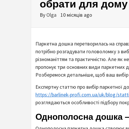
обрати для дому
By
Olga
10 місяців ago
Паркетна дошка перетворилась на справж
потрібно розгадувати головоломку з виб
різноманіттям та практичністю. Але як не
пропонує три основних види паркетних д
Розберемося детальніше, щоб ваш вибір 
Експертну статтю про вибір паркетної д
https://barlinek-profi.com.ua/uk/blog/stat
розглядаються особливості підбору покр
Однополосна дошка —
Однополосна паркетна дошка створює вр