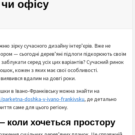
 чи офісу
ню зірку сучасного дизайну інтер’єрів. Вже не
ором — сьогодні дерев’яні підлоги підкорюють своїм
 заблукати серед усіх цих варіантів? Сучасний ринок
ошок, кожен з яких має свої особливості.
виявився вдалим на довгі роки.
ошки в Івано-Франківську можна знайти на
ti/parketna-doshka-v-ivano-frankivsku
, де детально
иття саме для цього регіону.
 коли хочеться простору
аження суцільних дерев’яних планок. Це справжній