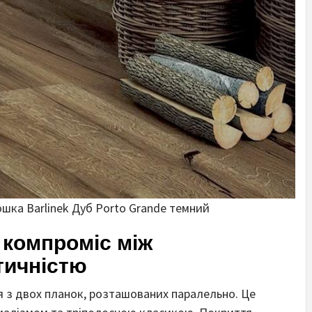
шка Barlinek Дуб Porto Grande темний
компроміс між
тичністю
 з двох планок, розташованих паралельно. Це