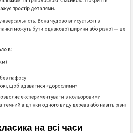
малізмом та тріполосною класикою. Покриття
тажує простір деталями.
іверсальність. Вона чудово вписується і в
 Планки можуть бути однакової ширини або різної — це
ло в:
в.м)
 без пафосу
рокі, щоб здаватися «дорослими»
дозволяє експериментувати з кольоровими
 темний відтінки одного виду дерева або навіть різні
ласика на всі часи