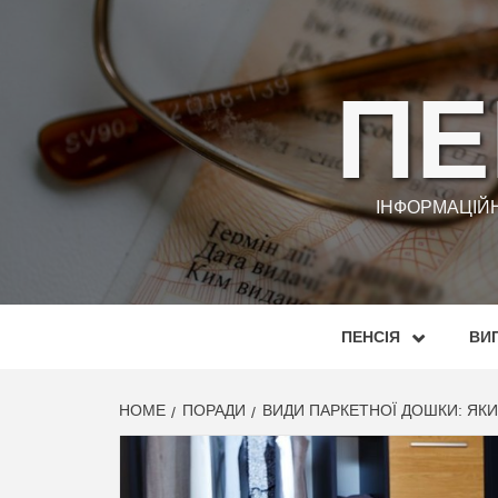
Skip
to
content
ПЕ
ІНФОРМАЦІЙН
ПЕНСІЯ
ВИП
HOME
ПОРАДИ
ВИДИ ПАРКЕТНОЇ ДОШКИ: ЯКИ