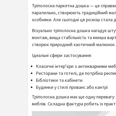
Тріполосна паркетна дошка — це справжн
паралельно, створюють традиційний мал
особняки. Але сьогодні ця розкіш стала
Візуально тріполосна дошка нагадує шту
монтаж, вища стабільність та менша вар
створює природний хаотичний малюнок.
Ідеальні сфери застосування:
Класичні інтер’єри з антикварними ме
Ресторани та готелі, де потрібна рес
Бібліотеки та кабінети
Будинки у стилі прованс або кантрі
Тріполосна дошка має ще одну перевагу: 
меблів. Складна фактура робить їх прак