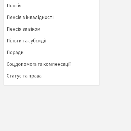
Пенсія
Пенсія з інвалідності
Пенсія за віком
Пільги та субсидії
Поради
Соцдопомога та компенсації
Статус та права