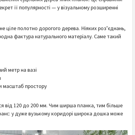
 Секрет її популярності — у візуальному розширенні
дне ціле полотно дорогого дерева. Ніяких роз’єднань,
ородна фактура натурального матеріалу. Саме такий
ий метр на вазі
м
ти масштаб простору
 від 120 до 200 мм. Чим ширша планка, тим більше
нюанс: у дуже вузькому коридорі широка дошка може