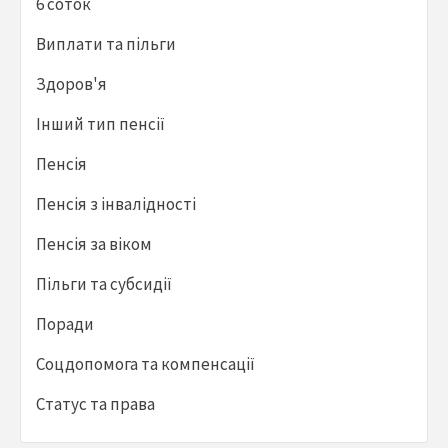
6 соток
Виплати та пільги
Здоров'я
Інший тип пенсії
Пенсія
Пенсія з інвалідності
Пенсія за віком
Пільги та субсидії
Поради
Соцдопомога та компенсації
Статус та права