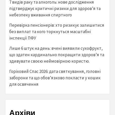
7 видів раку та алкоголь: нове дослідження
підтверджує критичні ризики для здоров’я та
небезпеку вживання спиртного
Перевірка пенсіонерів: хто ризикує залишитися
без виплат та кого торкнуться масштабні
інспекції ПФУ
Лише 6 штук на день: вчені виявили сухофрукт,
що здатен кардинально покращити здоров’я та
здивувати своєю неймовірною користю.
Горіховий Спас 2026: дата святкування, головні
заборони та що обов’язково покласти у кошик
для освячення
Архіви