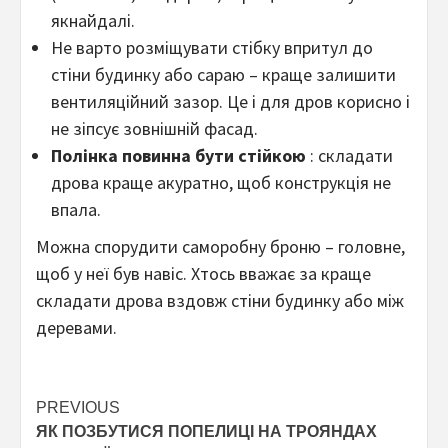
якнайдалі.
Не варто розміщувати стібку впритул до
стіни будинку або сараю – краще залишити
вентиляційний зазор. Це і для дров корисно і
не зіпсує зовнішній фасад.
Полінка повинна бути стійкою
: складати
дрова краще акуратно, щоб конструкція не
впала.
Можна спорудити саморобну броню – головне,
щоб у неї був навіс. Хтось вважає за краще
складати дрова вздовж стіни будинку або між
деревами.
Post
PREVIOUS
ЯК ПОЗБУТИСЯ ПОПЕЛИЦІ НА ТРОЯНДАХ
navigation