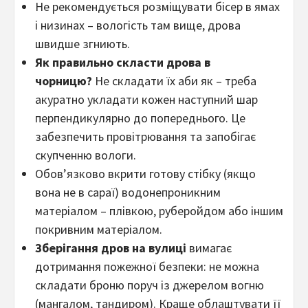
Не рекомендується розміщувати бісер в ямах
і низинах – вологість там вище, дрова
швидше згниють.
Як правильно скласти дрова в
чорницю?
Не складати їх аби як – треба
акуратно укладати кожен наступний шар
перпендикулярно до попереднього. Це
забезпечить провітрювання та запобігає
скупченню вологи.
Обов’язково вкрити готову стібку (якщо
вона не в сараї) водонепроникним
матеріалом – плівкою, руберойдом або іншим
покривним матеріалом.
Зберігання дров на вулиці
вимагає
дотримання пожежної безпеки: не можна
складати броню поруч із джерелом вогню
(мангалом, тандиром). Краще облаштувати її