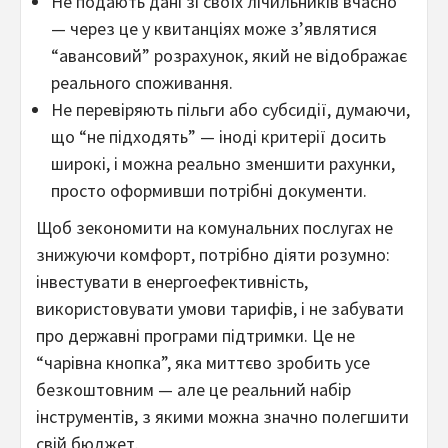
Не подають дані зі своїх лічильників вчасно
— через це у квитанціях може з’являтися
“авансовий” розрахунок, який не відображає
реального споживання.
Не перевіряють пільги або субсидії, думаючи,
що “не підходять” — іноді критерії досить
широкі, і можна реально зменшити рахунки,
просто оформивши потрібні документи.
Щоб зекономити на комунальних послугах не
знижуючи комфорт, потрібно діяти розумно:
інвестувати в енергоефективність,
використовувати умови тарифів, і не забувати
про державні програми підтримки. Це не
“чарівна кнопка”, яка миттєво зробить усе
безкоштовним — але це реальний набір
інструментів, з якими можна значно полегшити
свій бюджет.