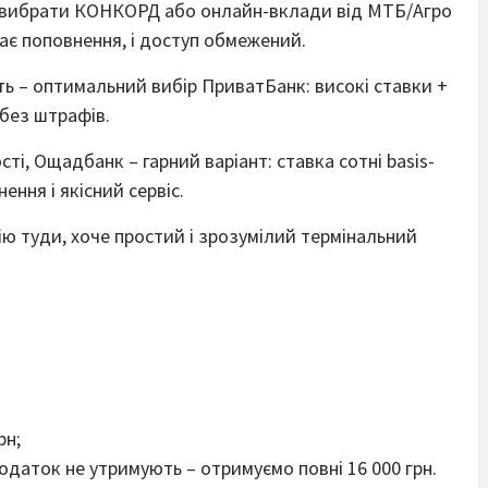
 вибрати КОНКОРД або онлайн-вклади від МТБ/Агро
має поповнення, і доступ обмежений.
ть – оптимальний вибір ПриватБанк: високі ставки +
 без штрафів.
ті, Ощадбанк – гарний варіант: ставка сотні basis-
ення і якісний сервіс.
ю туди, хоче простий і зрозумілий термінальний
рн;
податок не утримують – отримуємо повні 16 000 грн.