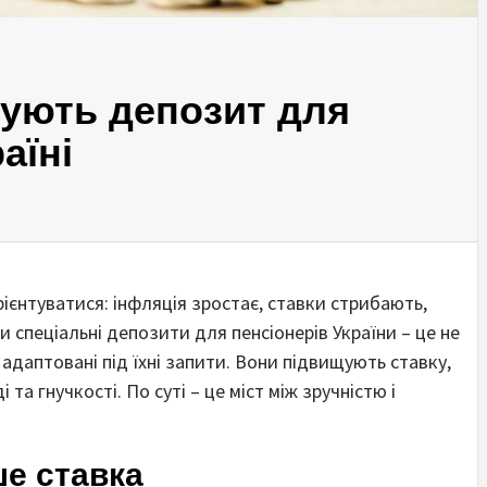
нують депозит для
аїні
ієнтуватися: інфляція зростає, ставки стрибають,
 спеціальні депозити для пенсіонерів України – це не
 адаптовані під їхні запити. Вони підвищують ставку,
а гнучкості. По суті – це міст між зручністю і
ше ставка