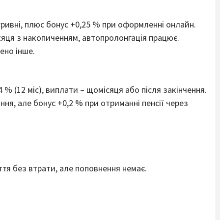
гривні, плюс бонус +0,25 % при оформленні онлайн.
яця з накопиченням, автопролонгація працює.
ено інше.
2,4 % (12 міс), виплати – щомісяця або після закінчення.
ня, але бонус +0,2 % при отриманні пенсії через
тя без втрати, але поповнення немає.