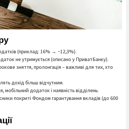
ру
податків (приклад: 16% → ~12,3%).
одаток не утримується (описано у ПриватБанку).
рокове зняття, пролонгація – важливі для тих, хто
лять дохід більш відчутним.
, мобільний додаток і наявність відділень.
часники покриті Фондом гарантування вкладів (до 600
ції