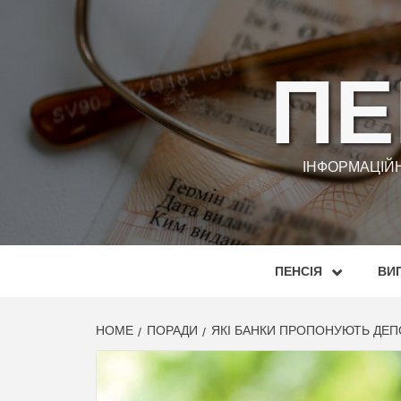
Skip
to
content
ПЕ
ІНФОРМАЦІЙН
ПЕНСІЯ
ВИП
HOME
ПОРАДИ
ЯКІ БАНКИ ПРОПОНУЮТЬ ДЕПО