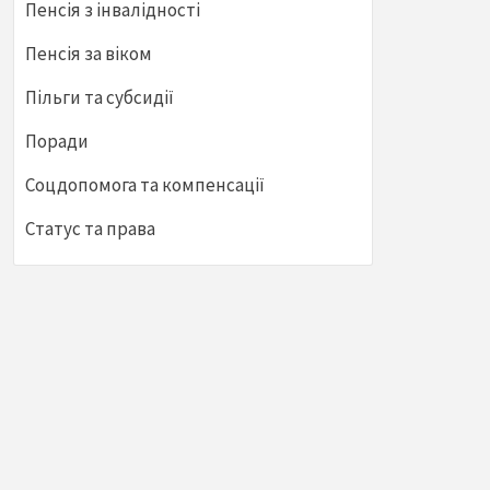
Пенсія з інвалідності
Пенсія за віком
Пільги та субсидії
Поради
Соцдопомога та компенсації
Статус та права