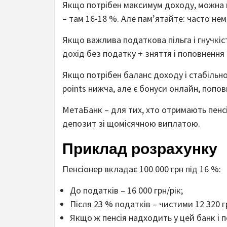
Якщо потрібен максимум доходу, можна
– там 16-18 %. Але пам’ятайте: часто не
Якщо важлива податкова пільга і гнучкіс
дохід без податку + зняття і поповнення
Якщо потрібен баланс доходу і стабільнос
points нижча, але є бонуси онлайн, поповн
МетаБанк – для тих, хто отримають пенсі
депозит зі щомісячною виплатою.
Приклад розрахунку
Пенсіонер вкладає 100 000 грн під 16 %:
До податків – 16 000 грн/рік;
Після 23 % податків – чистими 12 320 г
Якщо ж пенсія надходить у цей банк і 