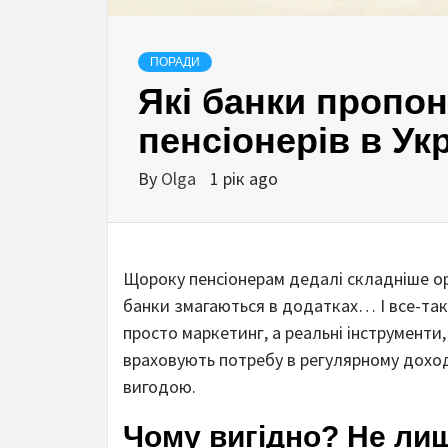
ПОРАДИ
Які банки пропо
пенсіонерів в Укр
By
Olga
1 рік ago
Щороку пенсіонерам дедалі складніше ор
банки змагаються в додатках… І все-таки
просто маркетинг, а реальні інструменти,
враховують потребу в регулярному доході т
вигодою.
Чому вигідно? Не ли