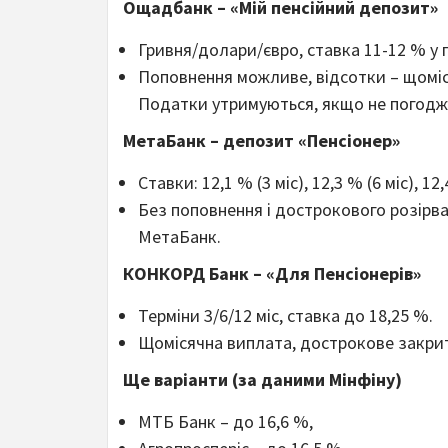
Ощадбанк – «Мій пенсійний депозит»
Гривня/долари/євро, ставка 11-12 % у 
Поповнення можливе, відсотки – щоміс
Податки утримуються, якщо не погодж
МетаБанк – депозит «Пенсіонер»
Ставки: 12,1 % (3 міс), 12,3 % (6 міс), 1
Без поповнення і дострокового розірван
МетаБанк.
КОНКОРД Банк – «Для Пенсіонерів»
Терміни 3/6/12 міс, ставка до 18,25 %.
Щомісячна виплата, дострокове закрит
Ще варіанти (за даними Мінфіну)
МТБ Банк – до 16,6 %,