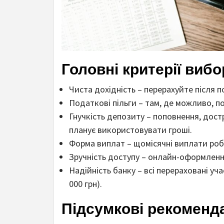
Головні критерії вибо
Чиста дохідність – перерахуйте після 
Податкові пільги – там, де можливо, п
Гнучкість депозиту – поповнення, дост
планує використовувати гроші.
Форма виплат – щомісячні виплати роб
Зручність доступу – онлайн-оформлення
Надійність банку – всі перераховані у
000 грн).
Підсумкові рекоменда