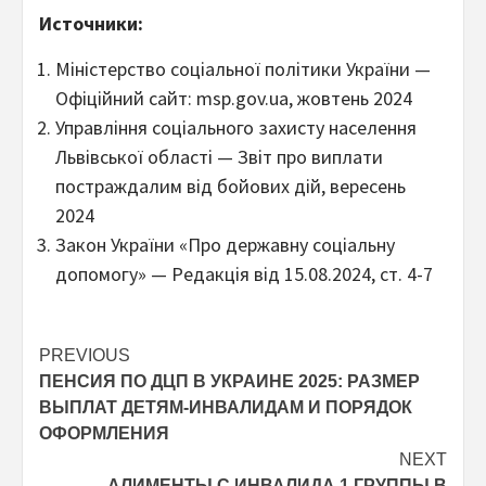
Источники:
Міністерство соціальної політики України —
Офіційний сайт: msp.gov.ua, жовтень 2024
Управління соціального захисту населення
Львівської області — Звіт про виплати
постраждалим від бойових дій, вересень
2024
Закон України «Про державну соціальну
допомогу» — Редакція від 15.08.2024, ст. 4-7
Post
PREVIOUS
ПЕНСИЯ ПО ДЦП В УКРАИНЕ 2025: РАЗМЕР
navigation
ВЫПЛАТ ДЕТЯМ-ИНВАЛИДАМ И ПОРЯДОК
ОФОРМЛЕНИЯ
NEXT
АЛИМЕНТЫ С ИНВАЛИДА 1 ГРУППЫ В