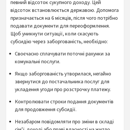
певний відсоток сукупного доходу. Цей
відсоток встановлюється державою. Допомога
призначається на 6 місяців, після чого потрібно
подавати документи для переоформлення.
Щоб уникнути ситуації, коли скасують
субсидію через заборгованість, необхідно:
Своєчасно сплачувати поточні рахунки за
комунальні послуги.
Якщо заборгованість утворилася, негайно
звернутися до постачальника послуг для
укладення угоди про розстрочку платежу.
Контролювати строки подання документів
для продовження субсидії.
Незабаром повідомляти про зміни в складі
сім’ї, доході або праві власності на житло.